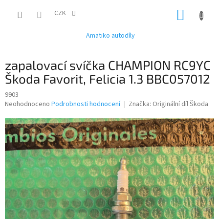
Přejít
NÁKUP
na
CZK
obsah
KOŠÍK
Amatiko autodíly
zapalovací svíčka CHAMPION RC9YC
Škoda Favorit, Felicia 1.3 BBC057012
9903
Průměrné
Neohodnoceno
Podrobnosti hodnocení
Značka:
Originální díl Škoda
hodnocení
produktu
je
0,0
z
5
hvězdiček.