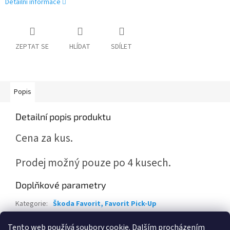
Detailní informace
ZEPTAT SE
HLÍDAT
SDÍLET
Popis
Detailní popis produktu
Cena za kus.
Prodej možný pouze po 4 kusech.
Doplňkové parametry
Kategorie
:
Škoda Favorit, Favorit Pick-Up
Záruka
:
2 roky
Tento web používá soubory cookie. Dalším procházením
Položka byla vyprodána…