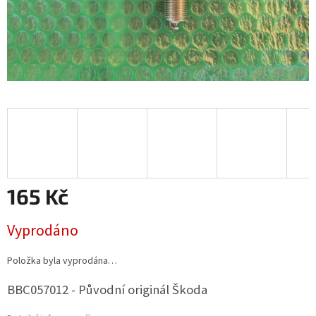
165 Kč
Měrná
Vyprodáno
cena:
Položka byla vyprodána…
BBC057012 - Původní originál Škoda