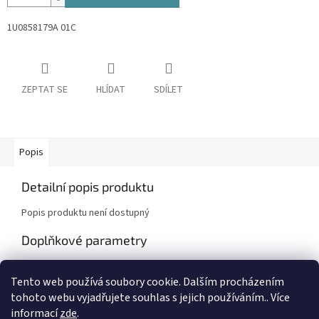
1U0858179A 01C
ZEPTAT SE
HLÍDAT
SDÍLET
Popis
Detailní popis produktu
Popis produktu není dostupný
Doplňkové parametry
Kategorie
:
Škoda Fabia I , Octavia I
Tento web používá soubory cookie. Dalším procházením
Záruka
:
2 roky
tohoto webu vyjadřujete souhlas s jejich používáním.. Více
informací
zde
.