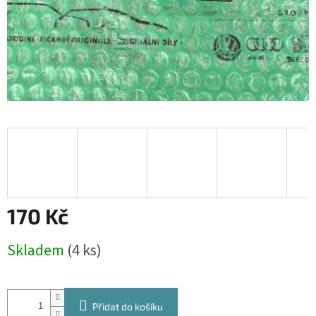
170 Kč
Měrná
Skladem
(4 ks)
cena:
Přidat do košíku