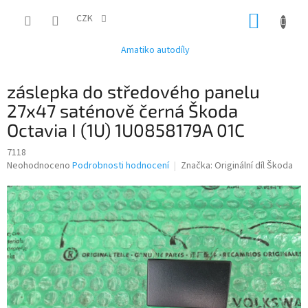
Přejít
NÁKUP
na
CZK
obsah
KOŠÍK
Amatiko autodíly
záslepka do středového panelu
27x47 saténově černá Škoda
Octavia I (1U) 1U0858179A 01C
7118
Průměrné
Neohodnoceno
Podrobnosti hodnocení
Značka:
Originální díl Škoda
hodnocení
produktu
je
0,0
z
5
hvězdiček.